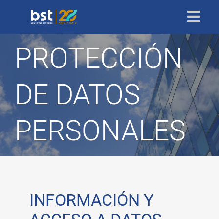
Skip
to
Togg
content
Navi
SOLUCIONES
PROTECCIÓN
QUIÉNES SOMOS
DE DATOS
20 AÑOS
CONTACTO
PERSONALES
​​​​INFORMACIÓN Y